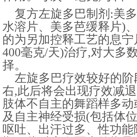
复方左旋多巴制剂
:
美
水溶片、美多芭缓释片
)
的为另加控释工艺的息宁
400
毫克
/
天
)
治疗
,
对大多
择。
左旋多巴疗效较好的阶
右
,
此后将会出现疗效减退
肢体不自主的舞蹈样多动
及自主神经受损
(
包括体
呕吐、出汗过多、性功能