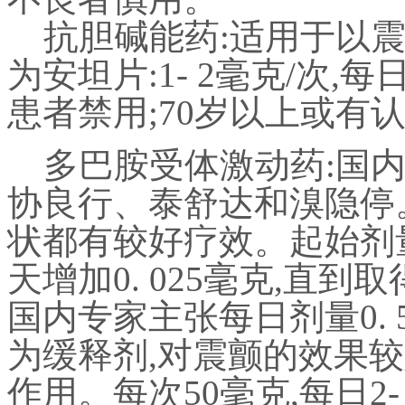
抗胆碱能药
:
适用于以
为安坦片
:1- 2
毫克
/
次
,
每
患者禁用
;70
岁以上或有
多巴胺受体激动药
:
国
协良行、泰舒达和溴隐停
状都有较好疗效。起始剂
天增加
0. 025
毫克
,
直到取
国内专家主张每日剂量
0. 
为缓释剂
,
对震颤的效果较
作用。每次
50
毫克
,
每日
2-