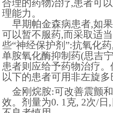
合理的药物治疗
,
患者可以
理能力。
早期帕金森病患者
,
如果
可以暂不服药
,
而采取适当
些“神经保护剂”
:
抗氧化药
单胺氧化酶抑制药
(
思吉
患者则应给予药物治疗。
以下的患者可用非左旋多
金刚烷胺
:
可改善震颤
效。剂量为
0. 1
克
, 2
次
/
日
,
不良者慎用。