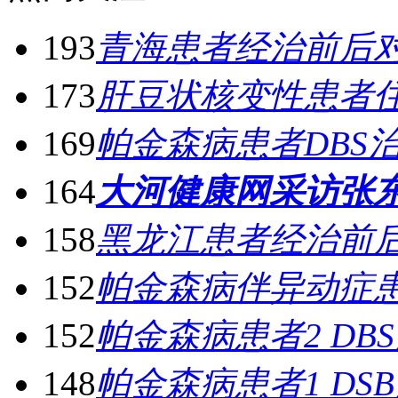
193
青海患者经治前后
173
肝豆状核变性患者
169
帕金森病患者DBS
164
大河健康网采访张
158
黑龙江患者经治前
152
帕金森病伴异动症患
152
帕金森病患者2 DB
148
帕金森病患者1 DS