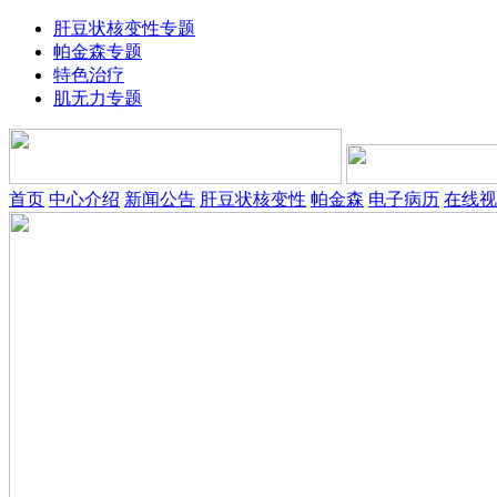
肝豆状核变性专题
帕金森专题
特色治疗
肌无力专题
首页
中心介绍
新闻公告
肝豆状核变性
帕金森
电子病历
在线视